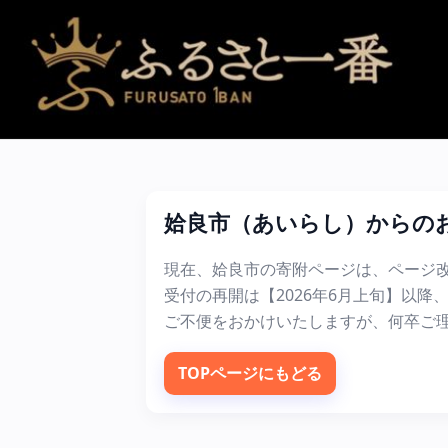
姶良市（あいらし）からのお知
現在、姶良市の寄附ページは、ページ
受付の再開は【2026年6月上旬】以
ご不便をおかけいたしますが、何卒ご
TOPページにもどる