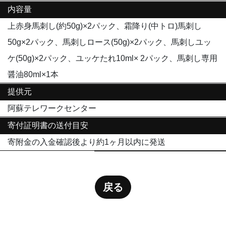
内容量
上赤身馬刺し(約50g)×2パック、霜降り(中トロ)馬刺し
50g×2パック、馬刺しロース(50g)×2パック、馬刺しユッ
ケ(50g)×2パック、ユッケたれ10ml× 2パック、馬刺し専用
醤油80ml×1本
提供元
阿蘇テレワークセンター
寄付証明書の送付目安
寄附金の入金確認後より約1ヶ月以内に発送
戻る