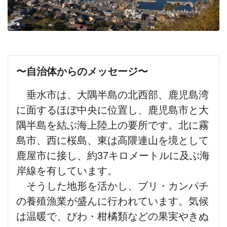
〜自治体からのメッセージ〜
垂水市は、大隅半島の北西部、鹿児島湾
に面するほぼ中央に位置し、鹿児島市と大
隅半島を結ぶ海上陸上の要所です。北に霧
島市、西に桜島、東は高隈連山を境として
鹿屋市に接し、約37キロメートルに及ぶ海
岸線を有しています。
そうした地形を活かし、ブリ・カンパチ
の養殖漁業が盛んに行われています。気候
は温暖で、びわ・柑橘類などの果実やきぬ